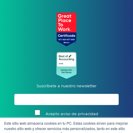
Suscríbete a nuestro newsletter
Acepto aviso de privacidad
Este sitio web almacena cookies en tu PC. Estas cookies sirven para mejorar
Enviar
nuestro sitio web y ofrecer servicios más personalizados, tanto en este sitio