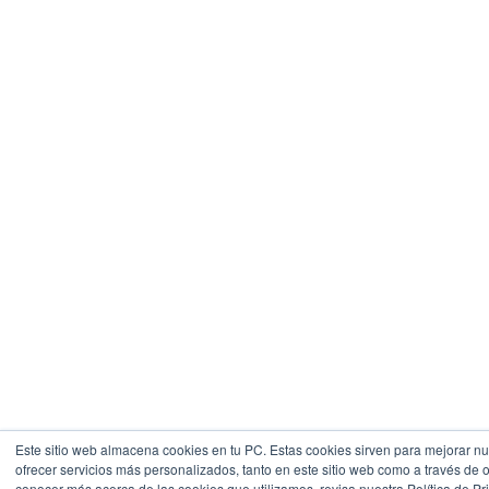
Este sitio web almacena cookies en tu PC. Estas cookies sirven para mejorar nue
ofrecer servicios más personalizados, tanto en este sitio web como a través de 
conocer más acerca de las cookies que utilizamos, revisa nuestra Política de Pr