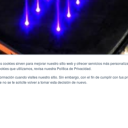
s cookies sirven para mejorar nuestro sitio web y ofrecer servicios más personaliza
kies que utilizamos, revisa nuestra Política de Privacidad.
rmación cuando visites nuestro sitio. Sin embargo, con el fin de cumplir con tus 
no se te solicite volver a tomar esta decisión de nuevo.
Tijuana