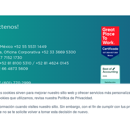
ctenos!
México +52 55 5531 1449
a, Oficina Corporativa +52 33 3669 5300
7 7152 1730
+52 81 8100 5310 / +52 81 4624 0145
2 66 4873 5609
 (601) 770 2999
s cookies sirven para mejorar nuestro sitio web y ofrecer servicios más personaliza
kies que utilizamos, revisa nuestra Política de Privacidad.
+506 4070 0742
rmación cuando visites nuestro sitio. Sin embargo, con el fin de cumplir con tus 
no se te solicite volver a tomar esta decisión de nuevo.
cia anónima