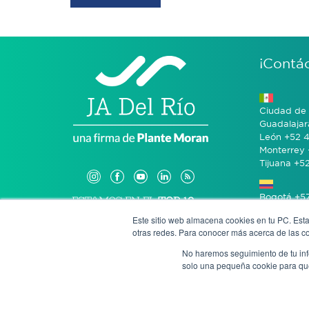
¡Contá
Ciudad de 
Guadalajar
León +52 4
Monterrey 
Tijuana +5
Bogotá +57
Este sitio web almacena cookies en tu PC. Esta
otras redes. Para conocer más acerca de las coo
San José 
No haremos seguimiento de tu info
solo una pequeña cookie para que 
Denun