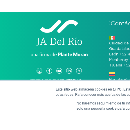
¡Contá
Ciudad de 
Guadalajar
León +52 4
Monterrey 
Tijuana +5
Bogotá +57
Este sitio web almacena cookies en tu PC. Esta
otras redes. Para conocer más acerca de las coo
San José 
No haremos seguimiento de tu info
solo una pequeña cookie para que 
Denun