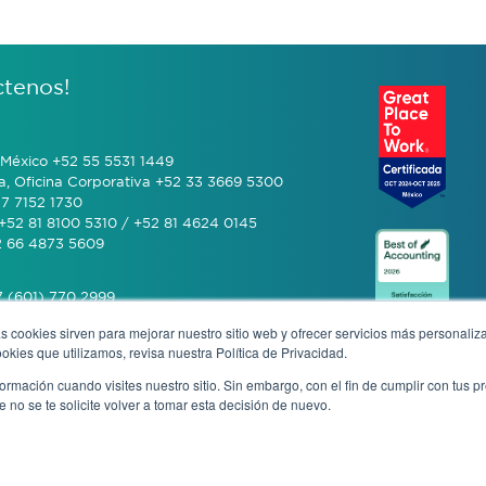
ctenos!
México +52 55 5531 1449
a, Oficina Corporativa +52 33 3669 5300
7 7152 1730
+52 81 8100 5310 / +52 81 4624 0145
2 66 4873 5609
 (601) 770 2999
s cookies sirven para mejorar nuestro sitio web y ofrecer servicios más personaliza
kies que utilizamos, revisa nuestra Política de Privacidad.
+506 4070 0742
rmación cuando visites nuestro sitio. Sin embargo, con el fin de cumplir con tus 
no se te solicite volver a tomar esta decisión de nuevo.
cia anónima