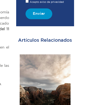
Acepto aviso de privacidad
nomía
Enviar
uerdo
icado
del 11
Artículos Relacionados
en el
e las
.