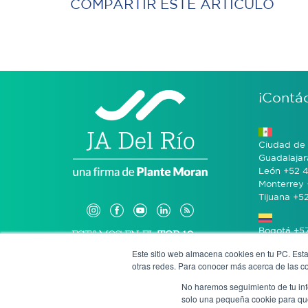
COMPARTIR ESTE ARTÍCULO
¡Contá
Ciudad de 
Guadalajar
León +52 4
Monterrey 
Tijuana +5
Bogotá +57
Este sitio web almacena cookies en tu PC. Esta
otras redes. Para conocer más acerca de las coo
San José 
No haremos seguimiento de tu info
solo una pequeña cookie para que 