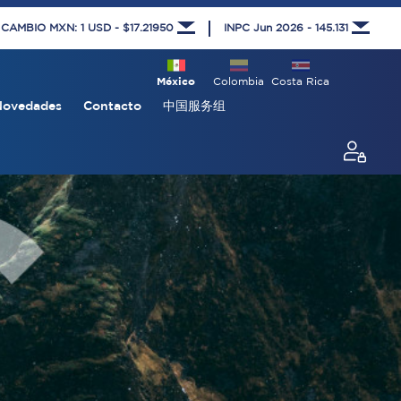
 CAMBIO MXN: 1 USD - $17.21950
INPC Jun 2026 - 145.131
México
Colombia
Costa Rica
Novedades
Contacto
中国服务组