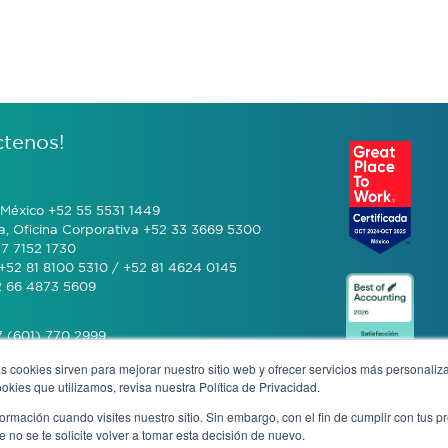
ctenos!
México +52 55 5531 1449
a, Oficina Corporativa +52 33 3669 5300
7 7152 1730
+52 81 8100 5310 / +52 81 4624 0145
2 66 4873 5609
 (601) 770 2999
s cookies sirven para mejorar nuestro sitio web y ofrecer servicios más personaliza
kies que utilizamos, revisa nuestra Política de Privacidad.
+506 4070 0742
rmación cuando visites nuestro sitio. Sin embargo, con el fin de cumplir con tus 
no se te solicite volver a tomar esta decisión de nuevo.