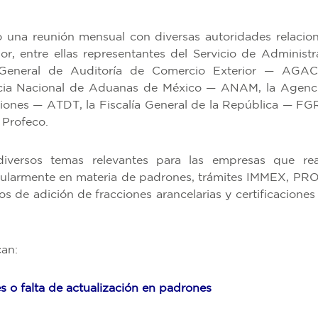
 una reunión mensual con diversas autoridades relacio
or, entre ellas representantes del Servicio de Administr
 General de Auditoría de Comercio Exterior — AGAC
ncia Nacional de Aduanas de México — ANAM, la Agenc
iones — ATDT, la Fiscalía General de la República — FGR
 Profeco.
iversos temas relevantes para las empresas que rea
icularmente en materia de padrones, trámites IMMEX, PR
s de adición de fracciones arancelarias y certificaciones 
can:
es o falta de actualización en padrones