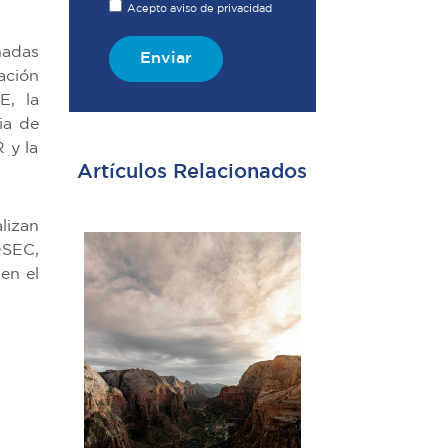
Acepto aviso de privacidad
nadas
Enviar
ación
E, la
ia de
 y la
Artículos Relacionados
lizan
OSEC,
en el