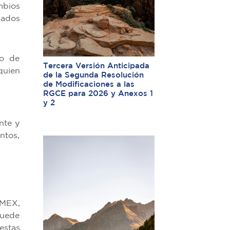
mbios
lados
so de
Tercera Versión Anticipada
quien
de la Segunda Resolución
de Modificaciones a las
RGCE para 2026 y Anexos 1
y 2
nte y
ntos,
MMEX,
puede
estas