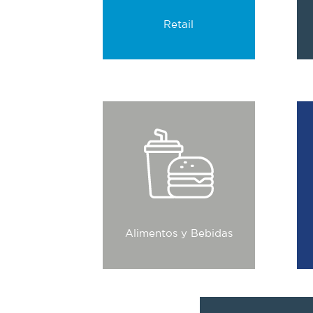
Retail
Respaldamos el negocio de
las compañías que
alimentan al mundo.
0
empresas
Alimentos y Bebidas
han confiado en nosotros