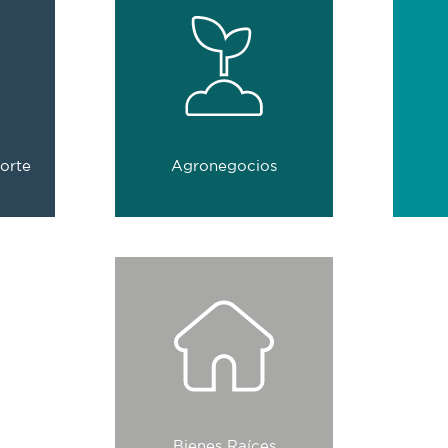
as de
Cosechamos confianza con
s que
soluciones integrales de
patri
a y
negocios.
0
empresas
porte
Agronegocios
han confiado en nosotros
han 
otros
Elevamos el valor de cada
proyecto con servicios
integrales.
0
empresas
Bienes Raíces