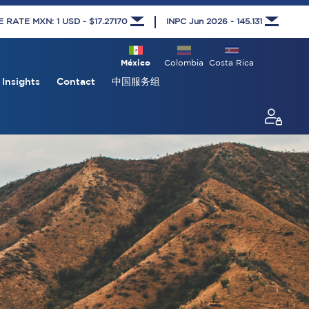
RATE MXN: 1 USD - $17.27170
INPC Jun 2026 - 145.131
México
Colombia
Costa Rica
Insights
Contact
中国服务组