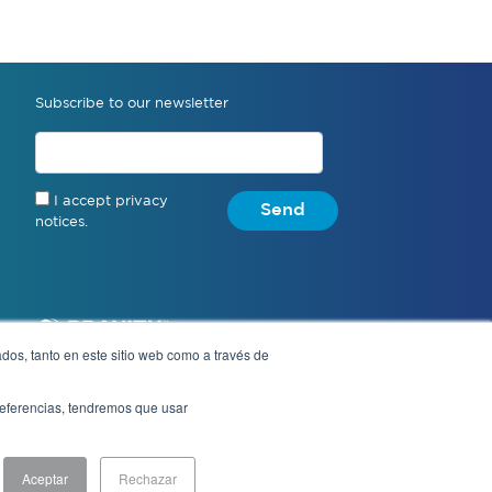
Subscribe to our newsletter
I accept privacy
Send
notices.
dos, tanto en este sitio web como a través de
preferencias, tendremos que usar
Notice of Privacy
Aceptar
Rechazar