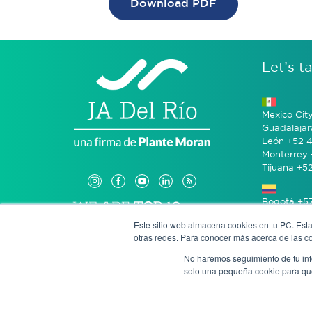
Download PDF
Let’s ta
Mexico Cit
Guadalajar
León +52 4
Monterrey 
Tijuana +5
Bogotá +57
Este sitio web almacena cookies en tu PC. Esta
otras redes. Para conocer más acerca de las coo
San José 
No haremos seguimiento de tu info
solo una pequeña cookie para que 
Anony