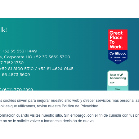
lk!
y +52 55 5531 1449
a, Corporate HQ +52 33 3669 5300
7 7152 1730
+52 81 8100 5310 / +52 81 4624 0145
2 66 4873 5609
 (601) 770 2999
s cookies sirven para mejorar nuestro sitio web y ofrecer servicios más personaliza
kies que utilizamos, revisa nuestra Política de Privacidad.
+506 4070 0742
rmación cuando visites nuestro sitio. Sin embargo, con el fin de cumplir con tus 
no se te solicite volver a tomar esta decisión de nuevo.
mous complaint