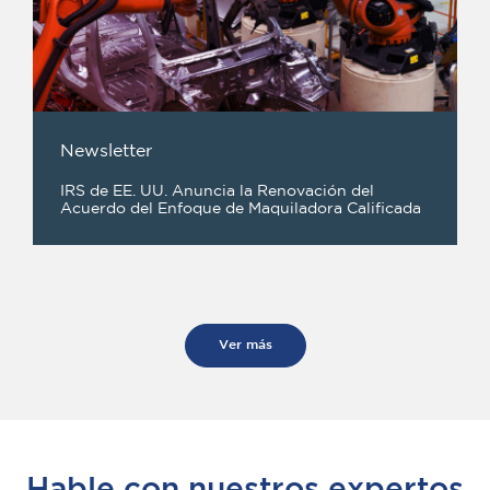
Newsletter
IRS de EE. UU. Anuncia la Renovación del
Acuerdo del Enfoque de Maquiladora Calificada
Ver más
Hable con nuestros expertos