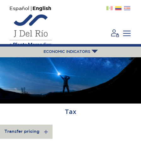
Español
English
ECONOMIC INDICATORS
Tax
Transfer pricing