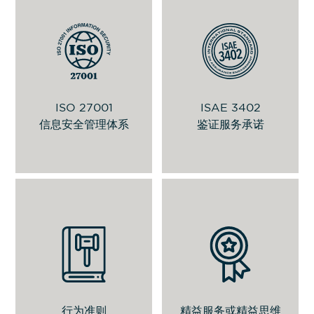
用于管理信息安全的标准。信息是我们
为了持续改进并提供高品质的服务，我
最重要的资产，因此我们实施各种控制
们根据 SSAE 16 标准（SOC 1的类型
措施以确保其保密性、可用性和完整
2）进行了审计，以确保我们符合 ISAE
性。
3402 标准的控制要求。
ISO 27001
ISAE 3402
信息安全政策
申请报告
信息安全管理体系
鉴证服务承诺
这些软体服务与工具可减少申请流程时
间，借以提升对客户的服务水平。
查看 PDF 证书
行为准则
行为准则
精益服务或精益思维