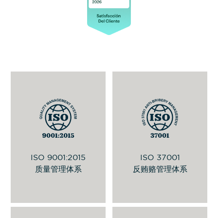
该标准旨在持续提供符合客户要求以及
用于促进企业道德并打击贿赂行为的国
适用的法律和法规要求的产品与服务，
际标准，适用于组织内部人员或代表组
通过该管理系统的有效实施，提升客户
织行事的第三方。
满意度。
查看 PDF 证书
反贿赂政策
ISO 9001:2015
ISO 37001
更多信息
质量管理体系
反贿赂管理体系