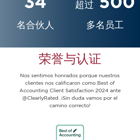
34
500
超过
名合伙人
多名员工
荣誉与认证
Nos sentimos honrados porque nuestros
clientes nos calificaron como Best of
Accounting Client Satisfaction 2024 ante
@ClearlyRated. ¡Sin duda vamos por el
camino correcto!