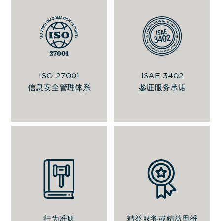
用于管理信息安全的标准。信息是我们
为了持续改进并提供高品质的服务，我
最重要的资产，因此我们实施各种控制
们根据 SSAE 16 标准（SOC 1的类型
措施以确保其保密性、可用性和完整
2）进行了审计，以确保我们符合 ISAE
性。
3402 标准的控制要求。
ISO 27001
ISAE 3402
信息安全政策
申请报告
信息安全管理体系
鉴证服务承诺
这些软体服务与工具可减少申请流程时
间，借以提升对客户的服务水平。
查看 PDF 证书
行为准则
行为准则
精益服务或精益思维