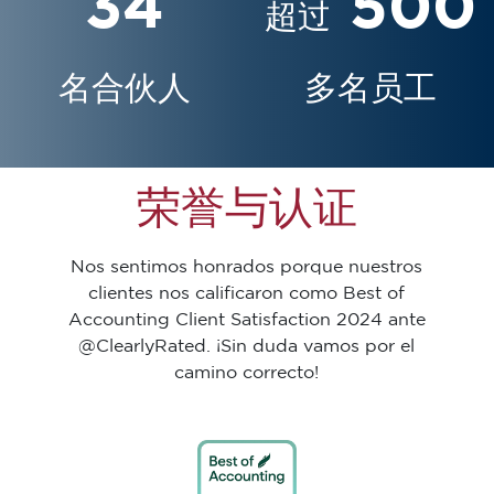
34
500
超过
名合伙人
多名员工
荣誉与认证
Nos sentimos honrados porque nuestros
clientes nos calificaron como Best of
Accounting Client Satisfaction 2024 ante
@ClearlyRated. ¡Sin duda vamos por el
camino correcto!