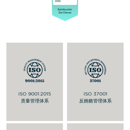
该标准旨在持续提供符合客户要求以及
用于促进企业道德并打击贿赂行为的国
适用的法律和法规要求的产品与服务，
际标准，适用于组织内部人员或代表组
通过该管理系统的有效实施，提升客户
织行事的第三方。
满意度。
查看 PDF 证书
反贿赂政策
ISO 9001:2015
ISO 37001
更多信息
质量管理体系
反贿赂管理体系