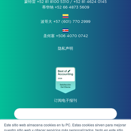
蒙特雷 +52 81 8100 5310 / +52 81 4624 0145
蒂华纳 +52 66 4873 5609
波哥大 +57 (601) 770 2999
圣何塞 +506 4070 0742
隐私声明
订阅电子报刊
Este sitio web almacena cookies en tu PC. Estas cookies sirven para mejorar
我同意隐私声明
nuestro sitio web y ofrecer servicios más personalizados, tanto en este sitio