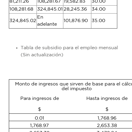
81,211.26
108,281.67
19,582.83
30.00
108,281.68
324,845.01
28,245.36
34.00
En
324,845.02
101,876.90
35.00
adelante
Tabla de subsidio para el empleo mensual
(Sin actualización)
Monto de ingresos que sirven de base para el cálc
del impuesto
Para ingresos de
Hasta ingresos de
$
$
0.01
1,768.96
1,768.97
2,653.38