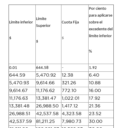
Por ciento
para
aplicarse
Límite
Límite inferior
Cuota Fija
sobre el
Superior
excedente del
límite
inferior
$
$
$
%
-
0.01
644.58
1.92
644.59
5,470.92
12.38
6.40
5,470.93
9,614.66
321.26
10.88
9,614.67
11,176.62
772.10
16.00
11,176.63
13,381.47
1,022.01
17.92
13,381.48
26,988.50
1,417.12
21.36
26,988.51
42,537.58
4,323.58
23.52
42,537.59
81,211.25
7,980.73
30.00