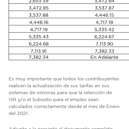
2,653.39
3,472.84
3,472.85
3,537.87
3,537.88
4,446.15
4,446.16
4,717.18
4,717.19
5,335.42
5,335.43
6,224.67
6,224.68
7,113.90
7,113.91
7,382.33
7,382.34
En Adelante
Es muy importante que todos los contribuyentes
realicen la actualización de sus tarifas en sus
sistemas de nóminas para que la retención de
ISR y/o el Subsidio para el empleo sean
calculados correctamente desde el mes de Enero
del 2021.