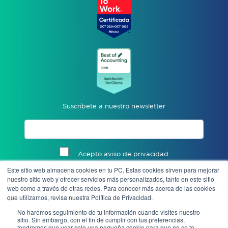
Suscríbete a nuestro newsletter
Acepto aviso de privacidad
Este sitio web almacena cookies en tu PC. Estas cookies sirven para mejorar
Enviar
nuestro sitio web y ofrecer servicios más personalizados, tanto en este sitio
web como a través de otras redes. Para conocer más acerca de las cookies
que utilizamos, revisa nuestra Política de Privacidad.
No haremos seguimiento de tu información cuando visites nuestro
sitio. Sin embargo, con el fin de cumplir con tus preferencias,
tendremos que usar solo una pequeña cookie para que no se te