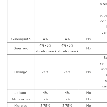
o
al
supe
con
cam
Guanajuato
4%
4%
No
4% (5%
4% (5%
Guerrero
No
plataformas)
plataformas)
Se
regl
inc
Hidalgo
2.5%
2.5%
No
d
ca
Jalisco
4%
4%
No
Michoacán
3%
3%
No
Morelos
3.75%
3.75%
No