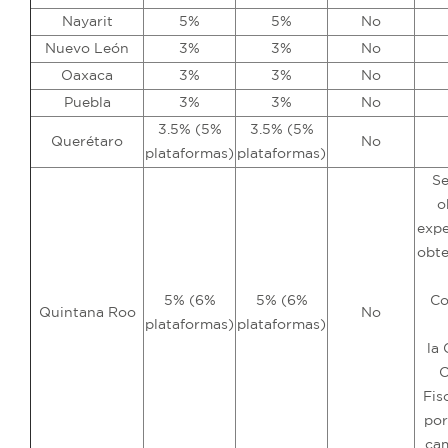
Nayarit
5%
5%
No
Nuevo León
3%
3%
No
Oaxaca
3%
3%
No
Puebla
3%
3%
No
3.5% (5%
3.5% (5%
Querétaro
No
plataformas)
plataformas)
Se
o
expe
obte
5% (6%
5% (6%
Co
Quintana Roo
No
plataformas)
plataformas)
la
O
Fis
por
cam