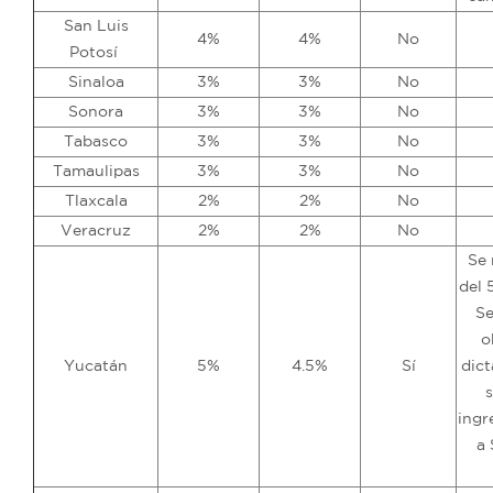
San Luis
4%
4%
No
Potosí
Sinaloa
3%
3%
No
Sonora
3%
3%
No
Tabasco
3%
3%
No
Tamaulipas
3%
3%
No
Tlaxcala
2%
2%
No
Veracruz
2%
2%
No
Se 
del 
Se
o
Yucatán
5%
4.5%
Sí
dic
ingr
a