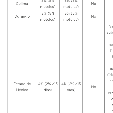
3% (5%
3% (5%
Colima
No
moteles)
moteles)
3% (5%
3% (5%
Durango
No
moteles)
moteles)
Se
sub
Imp
P
p
fís
c
Estado de
4% (2% >15
4% (2% >15
No
México
días)
días)
er