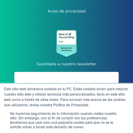
Aviso de privacidad
Suscríbete a nuestro newsletter
Este sitio web almacena cookies en tu PC. Estas cookies sirven para mejorar
Acepto aviso de privacidad
nuestro sitio web y ofrecer servicios más personalizados, tanto en este sitio
web como a través de otras redes. Para conocer más acerca de las cookies
que utilizamos, revisa nuestra Política de Privacidad.
Enviar
No haremos seguimiento de tu información cuando visites nuestro
sitio. Sin embargo, con el fin de cumplir con tus preferencias,
tendremos que usar solo una pequeña cookie para que no se te
solicite volver a tomar esta decisión de nuevo.