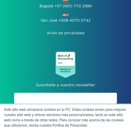
Bogotá +57 (601) 770 2999
San José +506 4070 0742
Aviso de privacidad
Suscríbete a nuestro newsletter
Este sitio web almacena cookies en tu PC. Estas cookies sirven para mejorar
Acepto aviso de privacidad
nuestro sitio web y ofrecer servicios más personalizados, tanto en este sitio
web como a través de otras redes. Para conocer más acerca de las cookies
que utilizamos, revisa nuestra Política de Privacidad.
Enviar