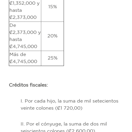
₡1,352,000 y
15%
hasta
₡2,373,000
De
₡2,373,000 y
20%
hasta
₡4,745,000
Más de
25%
₡4,745,000
Créditos fiscales:
I. Por cada hijo, la suma de mil setecientos
veinte colones (₡1 720,00)
II. Por el cónyuge, la suma de dos mil
seiscientos colones (₡2 600,00)